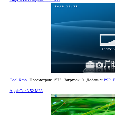
Cool Xmb
|
Просмотров:
1573
|
Загрузок:
0
|
Добавил:
PSP_
AppleCor 3.52 M33