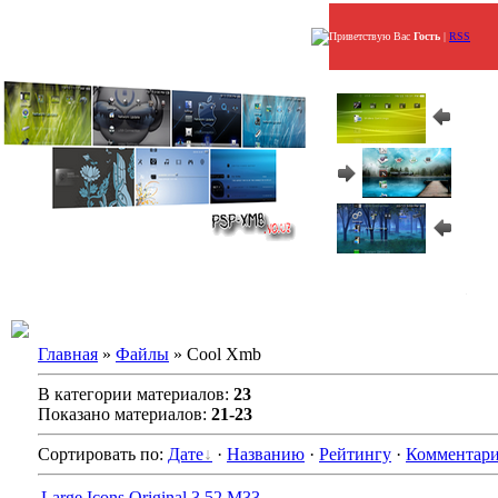
Приветствую Вас
Гость
|
RSS
Главная
»
Файлы
» Cool Xmb
В категории материалов:
23
Показано материалов:
21-23
Сортировать по:
Дате
·
Названию
·
Рейтингу
·
Комментар
Large Icons Original 3.52 M33