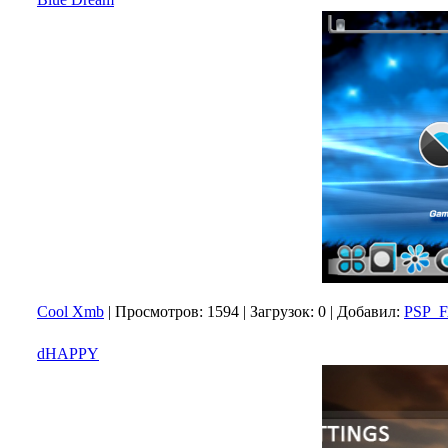
Cool Xmb
|
Просмотров:
1594
|
Загрузок:
0
|
Добавил:
PSP_
dHAPPY