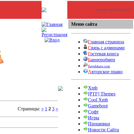
Суббота, 08.08.2026, 19:17
Меню сайта
Г
лавная страница
С
вязь с админами
Г
остевая книга
Б
аннеробмен
R
apidshare.com
А
вторское право
Xmb
[PTF] Themes
Cool Xmb
Gameboot
Страницы:
«
1
2
3
»
Софт
Игры
Прошивки
Новости Сайта