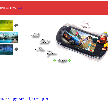
ствую Вас
Гость
|
RSS
иям
·
Загрузкам
·
Просмотрам