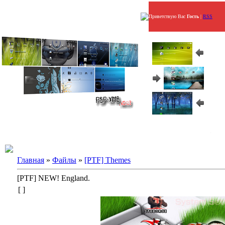
Приветствую Вас
Гость
|
RSS
Главная
»
Файлы
»
[PTF] Themes
[PTF] NEW! England.
[ ]