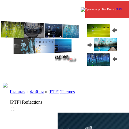
Приветствую Вас
Гость
|
RSS
Главная
»
Файлы
»
[PTF] Themes
[PTF] Reflections
[ ]