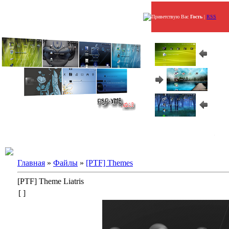
Приветствую Вас
Гость
|
RSS
Главная
»
Файлы
»
[PTF] Themes
[PTF] Theme Liatris
[ ]