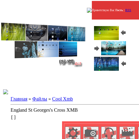
Приветствую Вас
Гость
|
RSS
Главная
»
Файлы
»
Cool Xmb
England St Georges's Cross XMB
[ ]