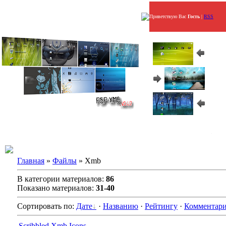
Приветствую Вас
Гость
|
RSS
Главная
»
Файлы
» Xmb
В категории материалов:
86
Показано материалов:
31-40
Сортировать по:
Дате
·
Названию
·
Рейтингу
·
Комментар
Scribbled Xmb Icons