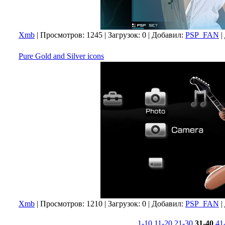
Xmb
|
Просмотров:
1245
|
Загрузок:
0
|
Добавил:
PSP_FAN
|
Pure Gold and Silver icons
Xmb
|
Просмотров:
1210
|
Загрузок:
0
|
Добавил:
PSP_FAN
|
1-10
11-20
21-30
31-40
41