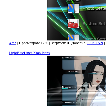
Xmb
|
Просмотров:
1250
|
Загрузок:
0
|
Добавил:
PSP_FAN
|
LightBlueLines Xmb Icons