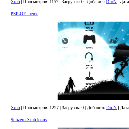
Xmb
|
Просмотров:
1157
|
Загрузок:
0
|
Добавил:
DroN
|
Дата
PSP-OE theme
Xmb
|
Просмотров:
1257
|
Загрузок:
0
|
Добавил:
DroN
|
Дата
Subzero Xmb icons