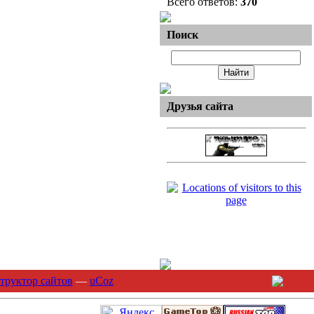
Всего ответов:
370
Поиск
Друзья сайта
труктор сайтов
—
uCoz