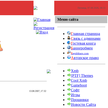
Пятница, 07.08.2026, 06:51
Меню сайта
Г
лавная страница
С
вязь с админами
Г
остевая книга
Б
аннеробмен
R
apidshare.com
А
вторское право
Xmb
[PTF] Themes
Cool Xmb
Gameboot
Софт
13.08.2007, 17:32
Игры
Прошивки
Новости Сайта