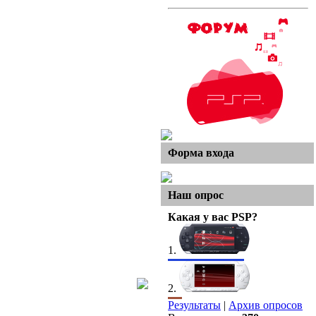
Форма входа
Наш опрос
Какая у вас PSP?
1.
2.
Результаты
|
Архив опросов