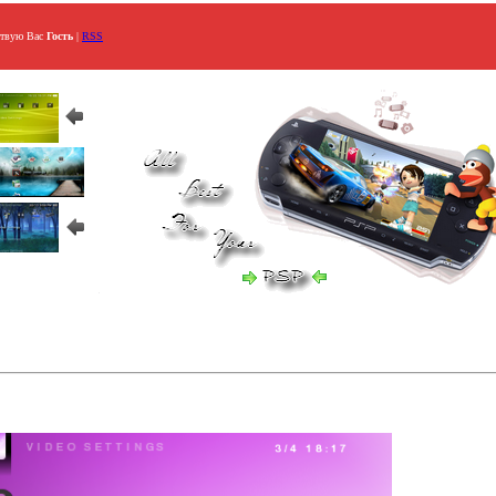
ствую Вас
Гость
|
RSS