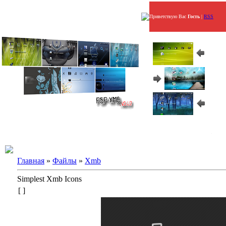
Приветствую Вас
Гость
|
RSS
Главная
»
Файлы
»
Xmb
Simplest Xmb Icons
[ ]