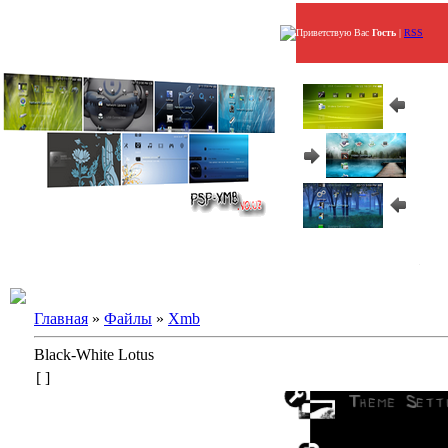
Приветствую Вас
Гость
|
RSS
Главная
»
Файлы
»
Xmb
Black-White Lotus
[ ]